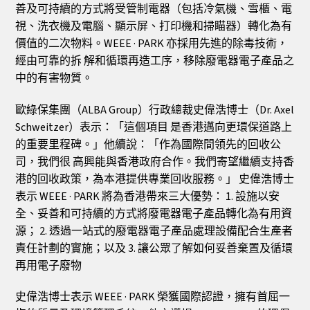
善及可持續的方式將受管制電器（包括冷氣機、雪櫃、電
視、洗衣機及電腦、顯示屏、打印機和掃瞄器）轉化為有
價值的二次物料。WEEE · PARK 亦採用先進的除毒技術，
經由可靠的拆 解和循環再造工序，移除廢電器電子產品之
中的有害物質。
歐綠保集團（ALBA Group）行政總裁史偉浩博士（Dr. Axel
Schweitzer）表示：「這個項目 是香港邁向更環保道路上
的重要里程碑。」他續說：「作為國際間領先的回收公
司，我們很 高興能與香港政府合作。我們寄望繼續支持香
港的回收政策，為本港提供專業回收服務。」 史偉浩博士
表示 WEEE · PARK 將為香港帶來三大優勢： 1. 設施以安
全、妥善和可持續的方式將廢電器電子產品轉化為有用資
源； 2. 透過一站式的廢電器電子產品處理設備配合生產者
責任計劃的實施；以及 3. 讓公眾了解如何妥善棄置及循環
再用電子廢物
史偉浩博士表示 WEEE · PARK 榮獲國際認證，擁有首屈一