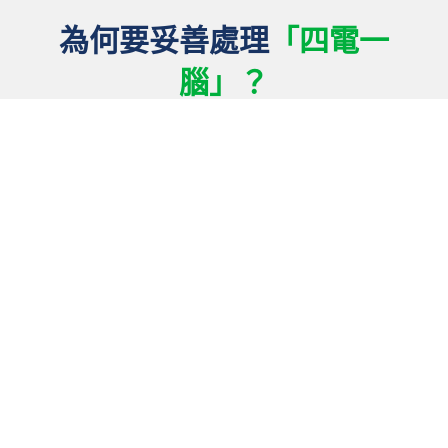
為何要妥善處理
「四電一
腦」？
廢舊電器含有不少化學物質，如沒有妥善處理或隨意
丟棄就會危害環境以至我們的健康。例如電器和電腦
中的鉛和水銀可能會導致兒童認知缺陷，並損害腎
臟、肝臟以及神經、循環和生殖系統。 此外，常用於
雪櫃和冷氣機的製冷劑包括氟氯化碳 (CFCs) 和氟氯烴
(HCFCs)會破壞臭氧層並加速全球氣候變化。
另一方面，廢舊電器仍然帶有鐵、銅、鋁及塑膠等有
價值的原材料。歐綠保綜合環保的WEEE
PARK能夠提
·
取當中超過80%的原材料供循環再造，避免浪費資源，
同時亦間接減輕碳排放。透過轉廢為材，我們都可以
為循環經濟出一分力。