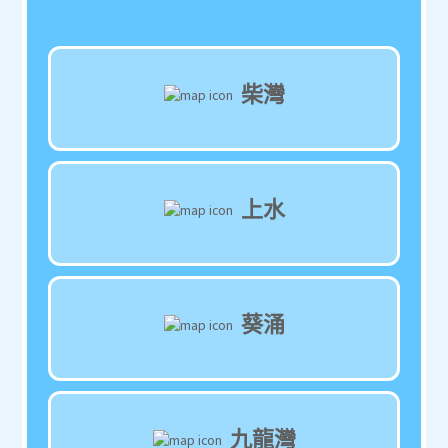
柴灣
上水
葵涌
九龍灣