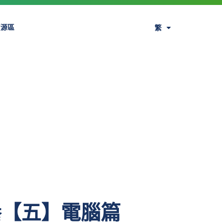
資源區
繁
EN
養【五】電腦篇